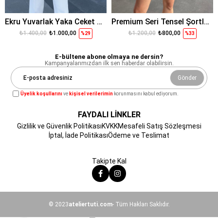
Ekru Yuvarlak Yaka Ceket Pantolon
Premium Seri Tensel Şortlu Takım Siyah
₺1.400,00
₺1.000,00
₺1.200,00
₺800,00
%29
%33
E-bültene abone olmaya ne dersin?
Kampanyalarımızdan ilk sen haberdar olabilirsin.
Gönder
Üyelik koşullarını
ve
kişisel verilerimin
korunmasını kabul ediyorum.
FAYDALI LİNKLER
Gizlilik ve Güvenlik Politikası
KVKK
Mesafeli Satış Sözleşmesi
İptal, İade Politikası
Ödeme ve Teslimat
Takipte Kal
© 2023
ateliertuti.com
- Tüm Hakları Saklıdır.