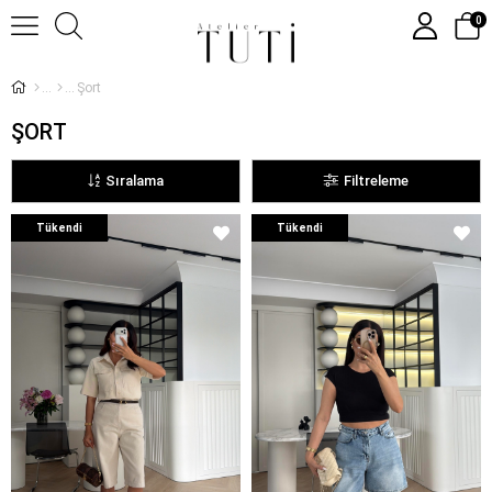
0
Şort
ŞORT
Sıralama
Filtreleme
Tükendi
Tükendi