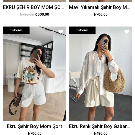
EKRU ŞEHİR BOY MOM ŞORT
Mavi Yıkamalı Şehir Boy Mom Şort
₺700,00
₺500,00
₺700,00
Tükendi
Tükendi
Ekru Şehir Boy Mom Şort
Ekru Renk Şehir Boy Gabardin Şort
₺700,00
₺480,00