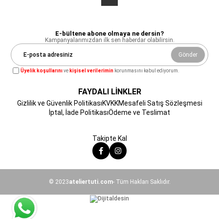
E-bültene abone olmaya ne dersin?
Kampanyalarımızdan ilk sen haberdar olabilirsin.
Gönder
Üyelik koşullarını
ve
kişisel verilerimin
korunmasını kabul ediyorum.
FAYDALI LİNKLER
Gizlilik ve Güvenlik Politikası
KVKK
Mesafeli Satış Sözleşmesi
İptal, İade Politikası
Ödeme ve Teslimat
Takipte Kal
© 2023
ateliertuti.com
- Tüm Hakları Saklıdır.