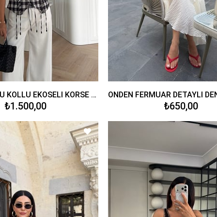
SATEN BÜZGÜ KOLLU EKOSELİ KORSE GÖRÜNÜMLÜ BLUZ
₺1.500,00
₺650,00