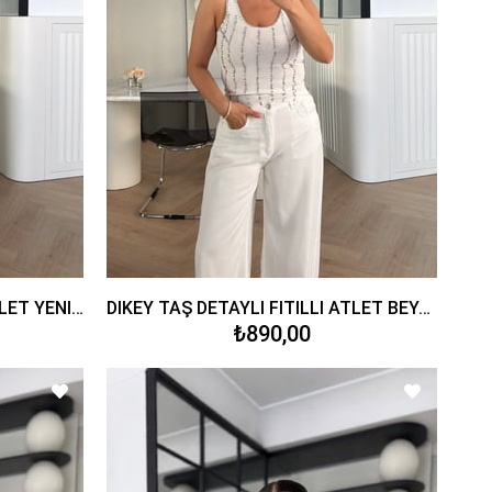
DİKEY TAŞ DETAYLI FİTİLLİ ATLET YENİ KAHVE
DİKEY TAŞ DETAYLI FİTİLLİ ATLET BEYAZ
₺890,00