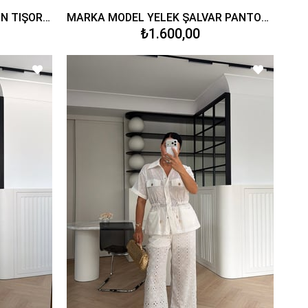
MARKA MODEL VATKALI BALON TİŞÖRT BEYAZ
MARKA MODEL YELEK ŞALVAR PANTOLON TAKIM BEYAZ
₺1.600,00