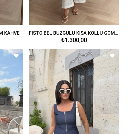
IM KAHVE
FİSTO BEL BÜZGÜLÜ KISA KOLLU GÖMLEK CEKET
₺1.300,00