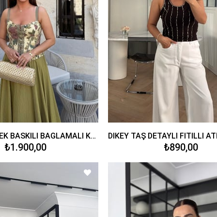
VİNTAGE ÇİÇEK BASKILI BAĞLAMALI KORSE
₺1.900,00
₺890,00