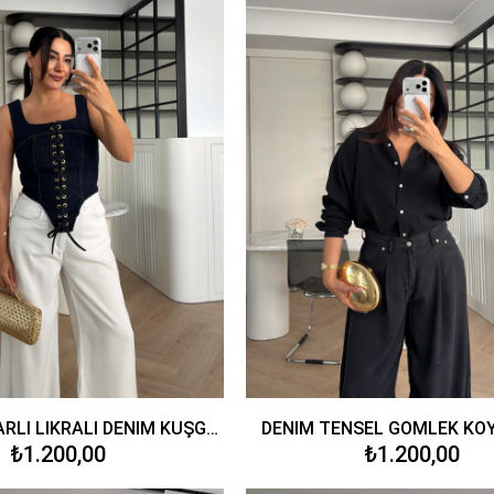
SIRT FERMUARLI LİKRALI DENİM KUŞGÖZÜ DETAYLI KORSE BLUZ LACİVERT
DENİM TENSEL GÖMLEK KOY
₺1.200,00
₺1.200,00