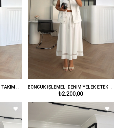
DENİM TENSEL GÖMLEK ŞORT TAKIM KOYU MAVİ
BONCUK İŞLEMELİ DENİM YELEK ETEK TAKIM BEYAZ
₺2.200,00