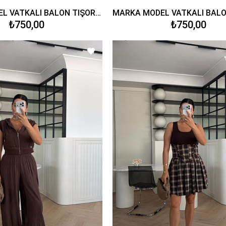
MARKA MODEL VATKALI BALON TİŞÖRT VİZON
₺750,00
₺750,00