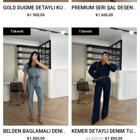
GOLD DÜĞME DETAYLI KUŞAKLI TULUM KAHVE
PREMİUM SERİ ŞAL DESENLİ TASARIM PALAZZO TULUM
₺1.900,00
₺1.600,00
Tükendi
Tükendi
BELDEN BAĞLAMALI DENİM TULUM MAVİ
KEMER DETAYLI DENİM TULUM MAVİ
₺1.800,00
₺2.200,00
₺1.800,00