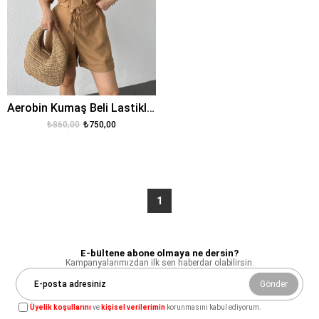
Aerobin Kumaş Beli Lastikli Şehir Boy Rahat Kalıp Tulum
₺860,00
₺750,00
1
E-bültene abone olmaya ne dersin?
Kampanyalarımızdan ilk sen haberdar olabilirsin.
Gönder
Üyelik koşullarını
ve
kişisel verilerimin
korunmasını kabul ediyorum.