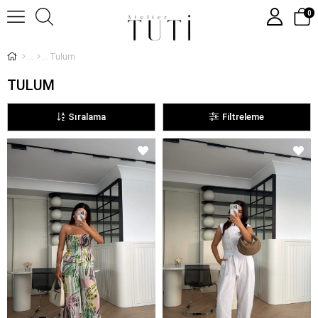
0
Tulum
TULUM
Sıralama
Filtreleme