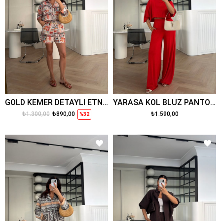
GOLD KEMER DETAYLI ETNİK DESENLİ KETEN DOKULU ŞORT TAKIM
YARASA KOL BLUZ PANTOLON MODAL TAKIM KIRMIZI
₺1.300,00
₺890,00
₺1.590,00
%32