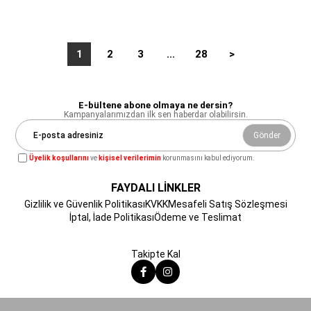
1
2
3
...
28
>
E-bültene abone olmaya ne dersin?
Kampanyalarımızdan ilk sen haberdar olabilirsin.
Gönder
Üyelik koşullarını
ve
kişisel verilerimin
korunmasını kabul ediyorum.
FAYDALI LİNKLER
Gizlilik ve Güvenlik Politikası
KVKK
Mesafeli Satış Sözleşmesi
İptal, İade Politikası
Ödeme ve Teslimat
Takipte Kal