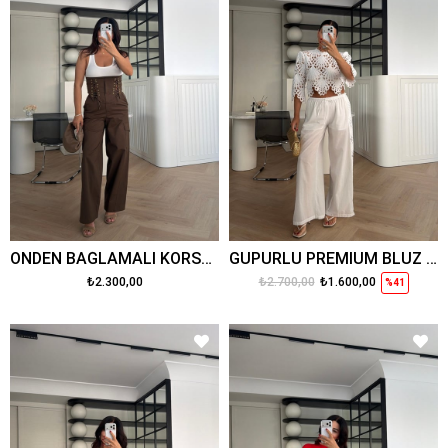
ÖNDEN BAĞLAMALI KORSELİ PANTOLON TAKIM HAKİ
GÜPÜRLÜ PREMİUM BLUZ PANTOLON TAKIM BEYAZ
₺2.300,00
₺2.700,00
₺1.600,00
%41