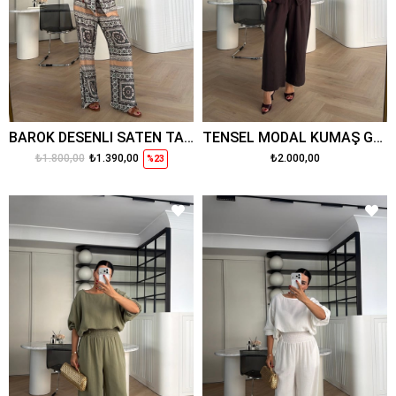
BAROK DESENLİ SATEN TAKIM RENKLİ
TENSEL MODAL KUMAŞ GÖMLEK PANTOLON TAKIM KAHVE
₺1.800,00
₺1.390,00
₺2.000,00
%23