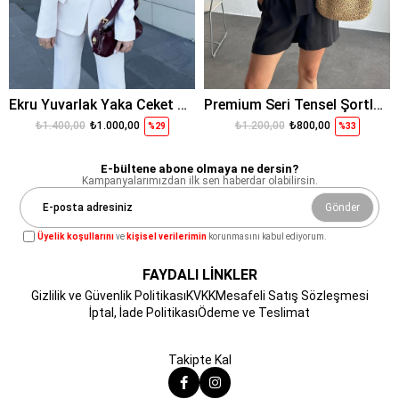
Ekru Yuvarlak Yaka Ceket Pantolon
Premium Seri Tensel Şortlu Takım Siyah
₺1.400,00
₺1.000,00
₺1.200,00
₺800,00
%29
%33
E-bültene abone olmaya ne dersin?
Kampanyalarımızdan ilk sen haberdar olabilirsin.
Gönder
Üyelik koşullarını
ve
kişisel verilerimin
korunmasını kabul ediyorum.
FAYDALI LİNKLER
Gizlilik ve Güvenlik Politikası
KVKK
Mesafeli Satış Sözleşmesi
İptal, İade Politikası
Ödeme ve Teslimat
Takipte Kal